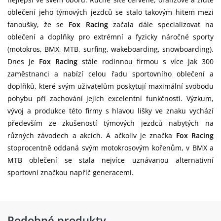
oblečení jeho týmových jezdců se stalo takovým hitem mezi
fanoušky, že se
Fox Racing
začala dále specializovat na
oblečení a doplňky pro extrémní a fyzicky náročné sporty
(motokros, BMX, MTB, surfing, wakeboarding, snowboarding).
Dnes je
Fox Racing
stále rodinnou firmou s více jak 300
zaměstnanci a nabízí celou řadu sportovního oblečení a
doplňků, které svým uživatelům poskytují maximální svobodu
pohybu při zachování jejich excelentní funkčnosti. Výzkum,
vývoj a produkce této firmy s hlavou lišky ve znaku vychází
především ze zkušeností týmových jezdců nabytých na
různých závodech a akcích. A ačkoliv je značka
Fox Racing
stoprocentně oddaná svým motokrosovým kořenům, v BMX a
MTB oblečení se stala nejvíce uznávanou alternativní
sportovní značkou napříč generacemi.
Podobné produkty