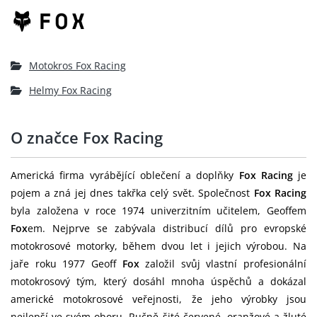
Motokros Fox Racing
Helmy Fox Racing
O značce Fox Racing
Americká firma vyrábějící oblečení a doplňky
Fox Racing
je
pojem a zná jej dnes takřka celý svět. Společnost
Fox Racing
byla založena v roce 1974 univerzitním učitelem, Geoffem
Fox
em. Nejprve se zabývala distribucí dílů pro evropské
motokrosové motorky, během dvou let i jejich výrobou. Na
jaře roku 1977 Geoff
Fox
založil svůj vlastní profesionální
motokrosový tým, který dosáhl mnoha úspěchů a dokázal
americké motokrosové veřejnosti, že jeho výrobky jsou
nejlepší ve svém oboru. Ručně šité červené, oranžové a žluté