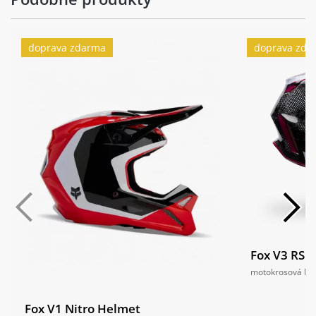
doprava zdarma
doprava zda
Fox V3 RS T
motokrosová he
Fox V1 Nitro Helmet