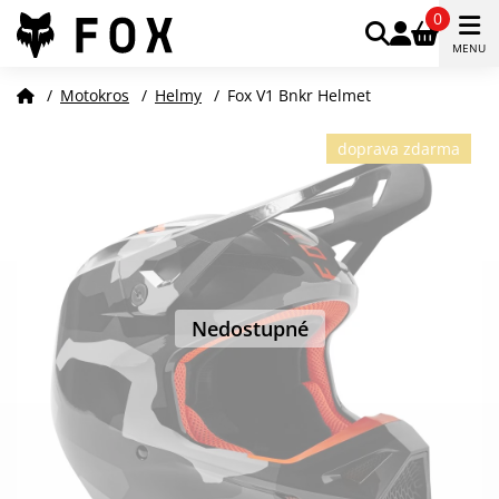
0
MENU
/
Motokros
/
Helmy
/
Fox V1 Bnkr Helmet
doprava zdarma
Nedostupné