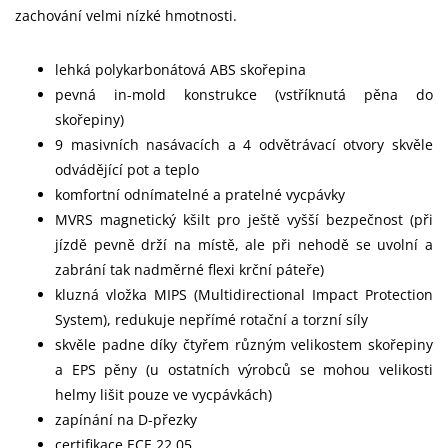
zachování velmi nízké hmotnosti.
lehká polykarbonátová ABS skořepina
pevná in-mold konstrukce (vstříknutá pěna do
skořepiny)
9 masivních nasávacích a 4 odvětrávací otvory skvěle
odvádějící pot a teplo
komfortní odnímatelné a pratelné vycpávky
MVRS magnetický kšilt pro ještě vyšší bezpečnost (při
jízdě pevně drží na místě, ale při nehodě se uvolní a
zabrání tak nadměrné flexi krční páteře)
kluzná vložka MIPS (Multidirectional Impact Protection
System), redukuje nepřímé rotační a torzní síly
skvěle padne díky čtyřem různým velikostem skořepiny
a EPS pěny (u ostatních výrobců se mohou velikosti
helmy lišit pouze ve vycpávkách)
zapínání na D-přezky
certifikace ECE 22.05