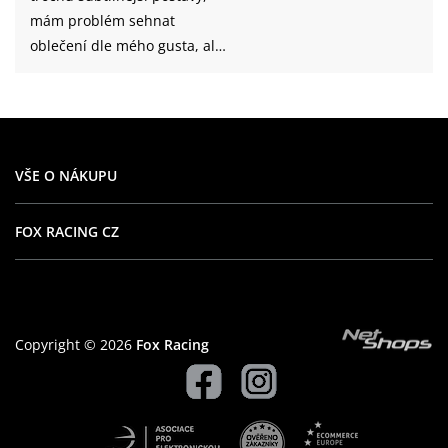
mám problém sehnat
oblečení dle mého gusta, ale
dresy FOX svou velikostí
odpovídají mým představám
VŠE O NÁKUPU
FOX RACING CZ
Copyright © 2026
Fox Racing