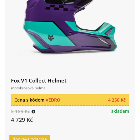
Fox V1 Collect Helmet
motokrosová helma
Cena s kódem
VEDRO
4 256 Kč
5 189 Kč
skladem
4 729 Kč
doprava zdarma