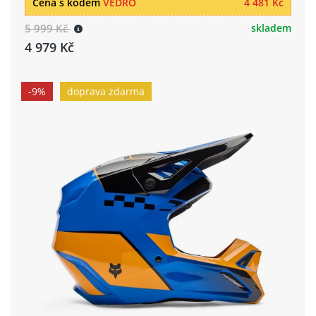
Cena s kódem
VEDRO
4 481 Kč
5 999 Kč
skladem
4 979 Kč
-9%
doprava zdarma