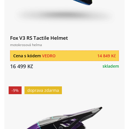
Fox V3 RS Tactile Helmet
motokrosová helma
Cena s kódem
VEDRO
14 849 Kč
16 499 Kč
skladem
-9%
doprava zdarma