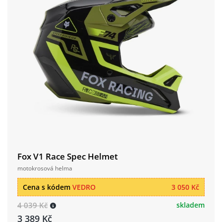
Fox V1 Race Spec Helmet
motokrosová helma
Cena s kódem
VEDRO
3 050 Kč
4 039 Kč
skladem
3 389 Kč