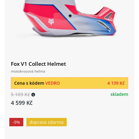
Fox V1 Collect Helmet
motokrosová helma
Cena s kódem
VEDRO
4 139 Kč
5 109 Kč
skladem
4 599 Kč
-9%
doprava zdarma