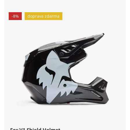
-8%
doprava zdarma
Fox V1 Shield Helmet