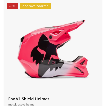
-9%
doprava zdarma
Fox V1 Shield Helmet
motokrosová helma