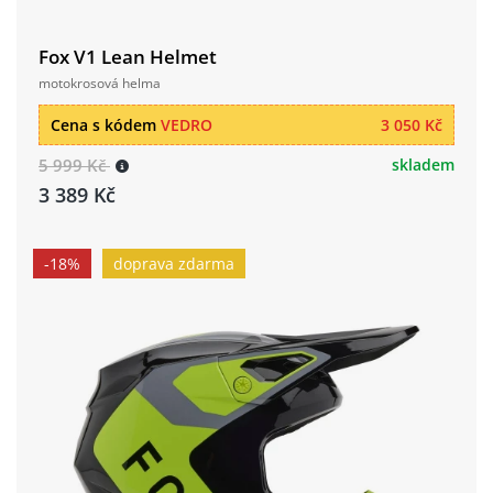
Fox V1 Lean Helmet
motokrosová helma
Cena s kódem
VEDRO
3 050 Kč
5 999 Kč
skladem
3 389 Kč
-18%
doprava zdarma