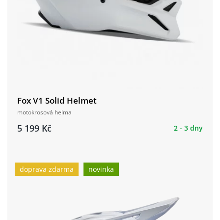
Fox V1 Solid Helmet
motokrosová helma
5 199 Kč
2 - 3 dny
doprava zdarma
novinka