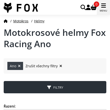
0
MENU
/
Motokros
/
Helmy
Motokrosové helmy Fox
Racing Ano
Ano
Zrušit všechny filtry
FILTRY
Řazení: