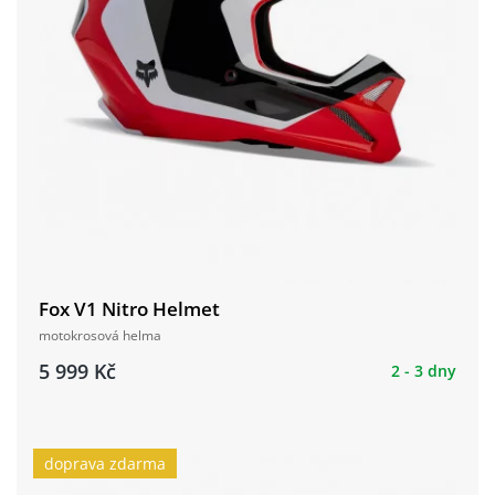
Fox V1 Nitro Helmet
motokrosová helma
5 999 Kč
2 - 3 dny
doprava zdarma