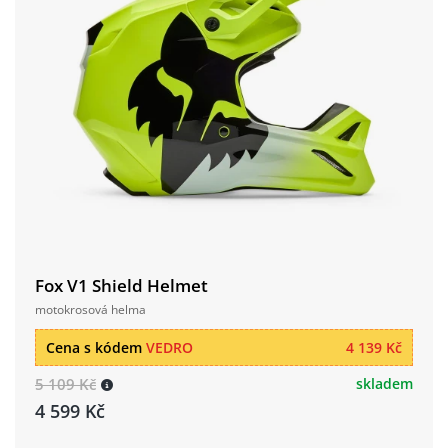
Fox V1 Shield Helmet
motokrosová helma
Cena s kódem
VEDRO
4 139 Kč
5 109 Kč
skladem
4 599 Kč