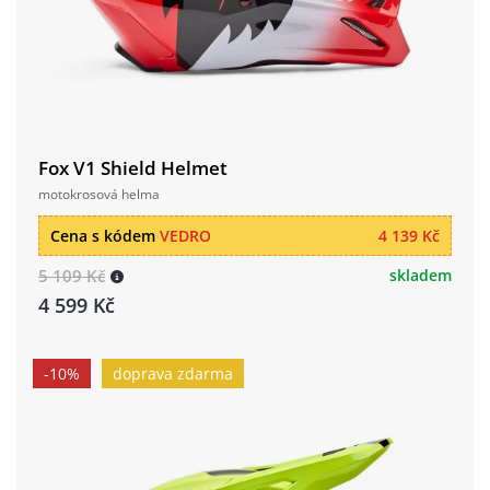
Fox V1 Shield Helmet
motokrosová helma
Cena s kódem
VEDRO
4 139 Kč
5 109 Kč
skladem
4 599 Kč
-10%
doprava zdarma