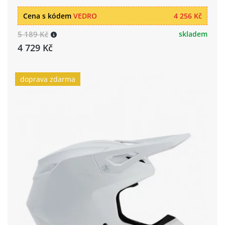
Cena s kódem
VEDRO
4 256 Kč
5 189 Kč
skladem
4 729 Kč
doprava zdarma