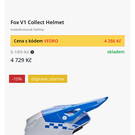
Fox V1 Collect Helmet
motokrosová helma
Cena s kódem
VEDRO
4 256 Kč
5 189 Kč
skladem
4 729 Kč
-10%
doprava zdarma