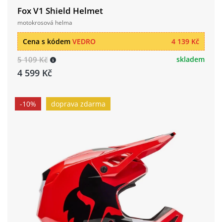
Fox V1 Shield Helmet
motokrosová helma
Cena s kódem
VEDRO
4 139 Kč
5 109 Kč
skladem
4 599 Kč
-10%
doprava zdarma