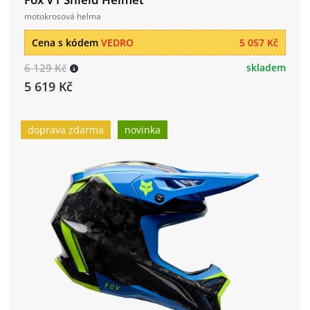
motokrosová helma
Cena s kódem
VEDRO
5 057 Kč
6 129 Kč
skladem
5 619 Kč
doprava zdarma
novinka