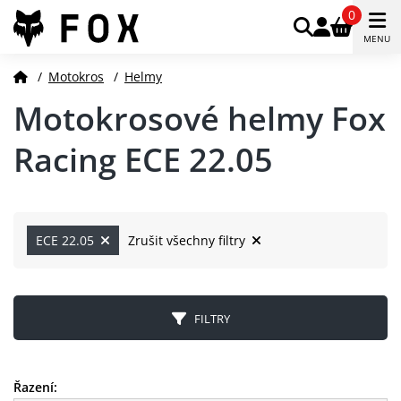
0
MENU
/
Motokros
/
Helmy
Motokrosové helmy Fox
Racing ECE 22.05
ECE 22.05
Zrušit všechny filtry
FILTRY
Řazení: