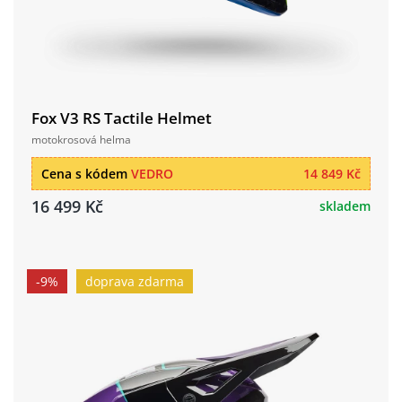
Fox V3 RS Tactile Helmet
motokrosová helma
Cena s kódem
VEDRO
14 849 Kč
16 499 Kč
skladem
-9%
doprava zdarma