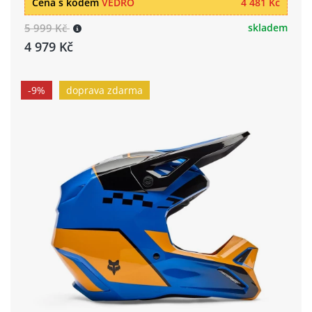
Cena s kódem
VEDRO
4 481 Kč
5 999 Kč
skladem
4 979 Kč
-9%
doprava zdarma