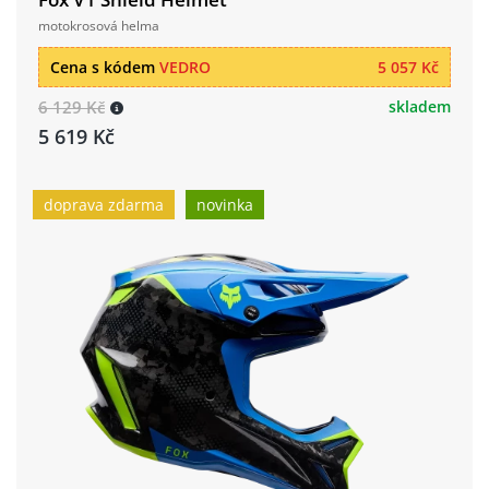
motokrosová helma
Cena s kódem
VEDRO
5 057 Kč
6 129 Kč
skladem
5 619 Kč
doprava zdarma
novinka