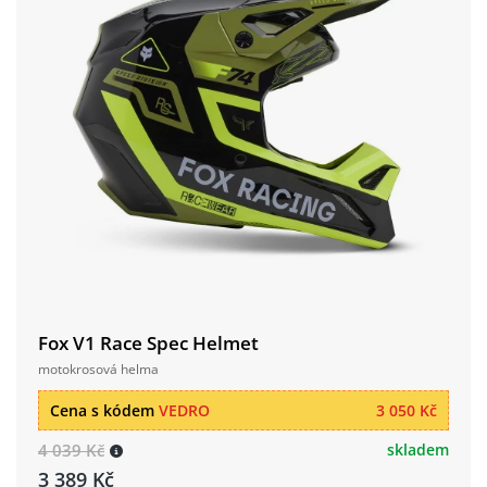
Fox V1 Race Spec Helmet
motokrosová helma
Cena s kódem
VEDRO
3 050 Kč
4 039 Kč
skladem
3 389 Kč