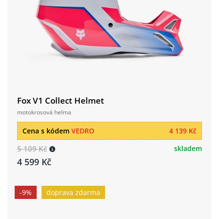
Fox V1 Collect Helmet
motokrosová helma
Cena s kódem
VEDRO
4 139 Kč
5 109 Kč
skladem
4 599 Kč
-9%
doprava zdarma