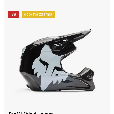
-8%
doprava zdarma
Fox V1 Shield Helmet