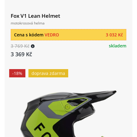
Fox V1 Lean Helmet
motokrosová helma
Cena s kódem
VEDRO
3 032 Kč
3 769 Kč
skladem
3 369 Kč
-18%
doprava zdarma