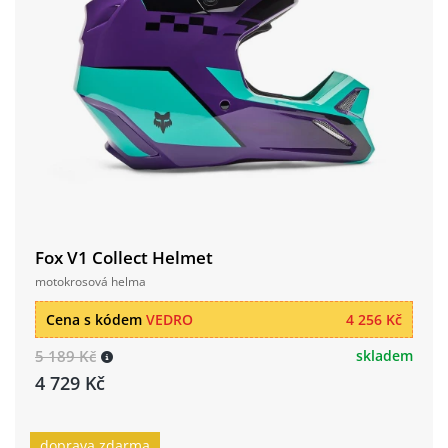
Fox V1 Collect Helmet
motokrosová helma
Cena s kódem
VEDRO
4 256 Kč
5 189 Kč
skladem
4 729 Kč
doprava zdarma