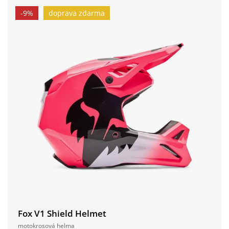
-9%
doprava zdarma
Fox V1 Shield Helmet
motokrosová helma