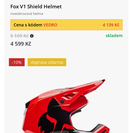
Fox V1 Shield Helmet
motokrosová helma
Cena s kódem
VEDRO
4 139 Kč
5 109 Kč
skladem
4 599 Kč
-10%
doprava zdarma