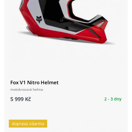
Fox V1 Nitro Helmet
motokrosová helma
5 999 Kč
2 - 3 dny
doprava zdarma