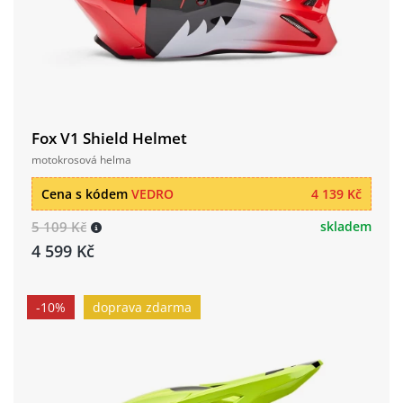
Fox V1 Shield Helmet
motokrosová helma
Cena s kódem
VEDRO
4 139 Kč
5 109 Kč
skladem
4 599 Kč
-10%
doprava zdarma