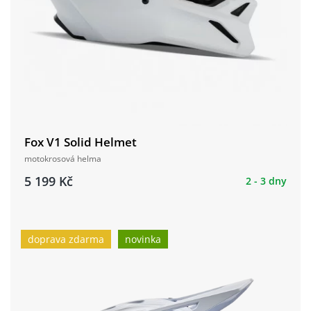
Fox V1 Solid Helmet
motokrosová helma
5 199 Kč
2 - 3 dny
doprava zdarma
novinka