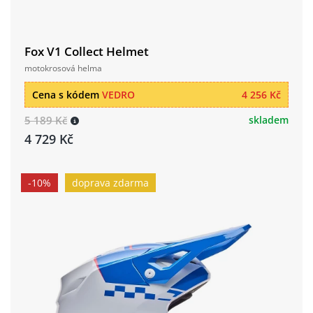
Fox V1 Collect Helmet
motokrosová helma
Cena s kódem
VEDRO
4 256 Kč
5 189 Kč
skladem
4 729 Kč
-10%
doprava zdarma