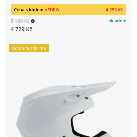
Cena s kódem
VEDRO
4 256 Kč
5 189 Kč
skladem
4 729 Kč
doprava zdarma