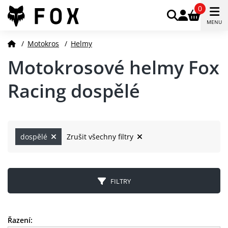
0
MENU
/
Motokros
/
Helmy
Motokrosové helmy Fox
Racing dospělé
dospělé
Zrušit všechny filtry
FILTRY
Řazení: