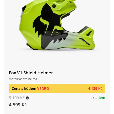
Fox V1 Shield Helmet
motokrosová helma
Cena s kódem
VEDRO
4 139 Kč
5 109 Kč
skladem
4 599 Kč