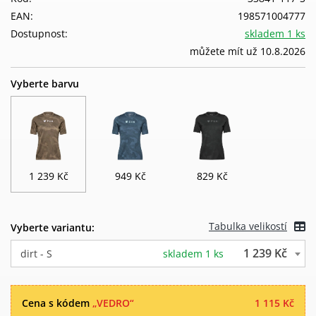
EAN:
198571004777
Dostupnost:
skladem 1 ks
můžete mít už 10.8.2026
Vyberte barvu
1 239 Kč
949 Kč
829 Kč
Tabulka velikostí
Vyberte variantu:
1 239 Kč
dirt - S
skladem 1 ks
Cena s kódem
„VEDRO“
1 115 Kč