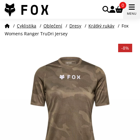
0
MENU
/
Cyklistika
/
Oblečení
/
Dresy
/
Krátký rukáv
/
Fox
Womens Ranger TruDri Jersey
-8%