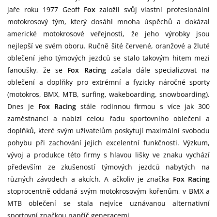
jaře roku 1977 Geoff
Fox
založil svůj vlastní profesionální
motokrosový tým, který dosáhl mnoha úspěchů a dokázal
americké motokrosové veřejnosti, že jeho výrobky jsou
nejlepší ve svém oboru. Ručně šité červené, oranžové a žluté
oblečení jeho týmových jezdců se stalo takovým hitem mezi
fanoušky, že se
Fox Racing
začala dále specializovat na
oblečení a doplňky pro extrémní a fyzicky náročné sporty
(motokros, BMX, MTB, surfing, wakeboarding, snowboarding).
Dnes je
Fox Racing
stále rodinnou firmou s více jak 300
zaměstnanci a nabízí celou řadu sportovního oblečení a
doplňků, které svým uživatelům poskytují maximální svobodu
pohybu při zachování jejich excelentní funkčnosti. Výzkum,
vývoj a produkce této firmy s hlavou lišky ve znaku vychází
především ze zkušeností týmových jezdců nabytých na
různých závodech a akcích. A ačkoliv je značka
Fox Racing
stoprocentně oddaná svým motokrosovým kořenům, v BMX a
MTB oblečení se stala nejvíce uznávanou alternativní
sportovní značkou napříč generacemi.