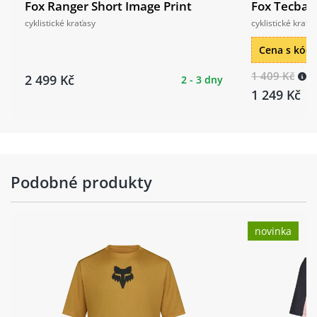
Fox Ranger Short Image Print
Fox Tecbase
cyklistické kraťasy
cyklistické kraťa
Cena s kó
1 409 Kč
2 499 Kč
2 - 3 dny
1 249 Kč
Podobné produkty
novinka