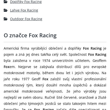
Doplňky Fox Racing
Lahve Fox Racing
Outdoor Fox Racing
O značce Fox Racing
Americká firma vyrábějící oblečení a doplňky
Fox Racing
je
pojem a zná jej dnes takřka celý svět. Společnost
Fox Racing
byla založena v roce 1974 univerzitním učitelem, Geoffem
Fox
em. Nejprve se zabývala distribucí dílů pro evropské
motokrosové motorky, během dvou let i jejich výrobou. Na
jaře roku 1977 Geoff
Fox
založil svůj vlastní profesionální
motokrosový tým, který dosáhl mnoha úspěchů a dokázal
americké motokrosové veřejnosti, že jeho výrobky jsou
nejlepší ve svém oboru. Ručně šité červené, oranžové a žluté
oblečení jeho týmových jezdců se stalo takovým hitem mezi
fanoušky, že se
Fox Racing
začala dále specializovat na