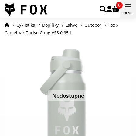
0
MENU
/
Cyklistika
/
Doplňky
/
Lahve
/
Outdoor
/
Fox x
Camelbak Thrive Chug VSS 0,95 l
Nedostupné