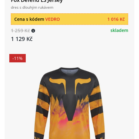
dres s dlouhým rukávem
Cena s kódem
VEDRO
1 016 Kč
1 259 Kč
skladem
1 129 Kč
-11%