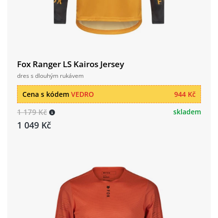
Fox Ranger LS Kairos Jersey
dres s dlouhým rukávem
Cena s kódem
VEDRO
944 Kč
1 179 Kč
skladem
1 049 Kč