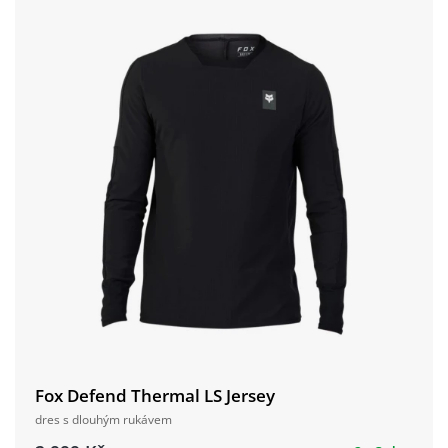
Fox Defend Thermal LS Jersey
dres s dlouhým rukávem