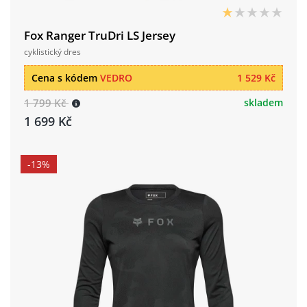
Fox Ranger TruDri LS Jersey
cyklistický dres
Cena s kódem
VEDRO
1 529 Kč
1 799 Kč
skladem
1 699 Kč
-13%