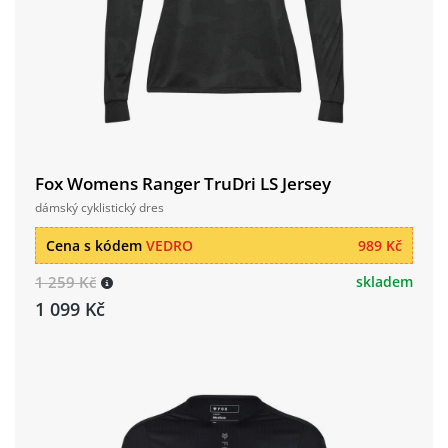
Fox Womens Ranger TruDri LS Jersey
dámský cyklistický dres
Cena s kódem
VEDRO
989 Kč
1 259 Kč
skladem
1 099 Kč