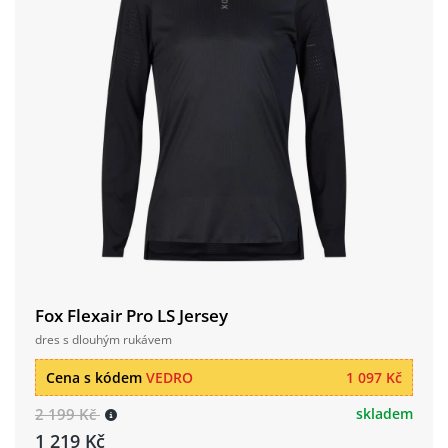
Fox Flexair Pro LS Jersey
dres s dlouhým rukávem
Cena s kódem
VEDRO
1 097 Kč
2 199 Kč
skladem
1 219 Kč