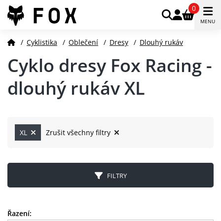
0
MENU
/
Cyklistika
/
Oblečení
/
Dresy
/
Dlouhý rukáv
Cyklo dresy Fox Racing -
dlouhý rukáv XL
XL
Zrušit všechny filtry
FILTRY
Řazení: