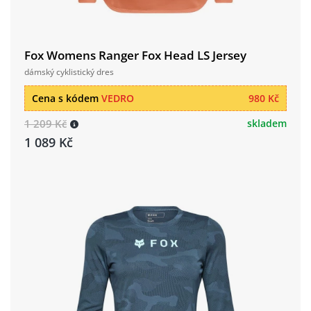
Fox Womens Ranger Fox Head LS Jersey
dámský cyklistický dres
Cena s kódem
VEDRO
980 Kč
1 209 Kč
skladem
1 089 Kč