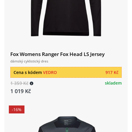
Fox Womens Ranger Fox Head LS Jersey
dámský cyklistický dres
Cena s kódem
VEDRO
917 Kč
1 359 Kč
skladem
1 019 Kč
-16%