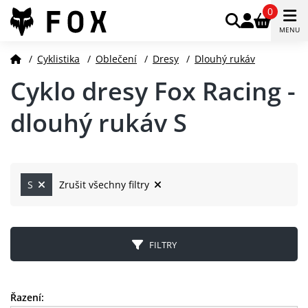
0
MENU
/
Cyklistika
/
Oblečení
/
Dresy
/
Dlouhý rukáv
Cyklo dresy Fox Racing -
dlouhý rukáv S
S
Zrušit všechny filtry
FILTRY
Řazení: