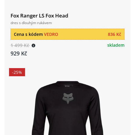
Fox Ranger LS Fox Head
dres s dlouhým rukávem
Cena s kódem
VEDRO
836 Kč
1 499 Kč
skladem
929 Kč
-25%