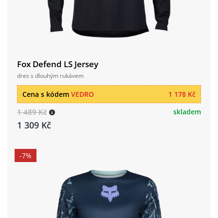
Fox Defend LS Jersey
dres s dlouhým rukávem
Cena s kódem
VEDRO
1 178 Kč
1 489 Kč
skladem
1 309 Kč
-7%