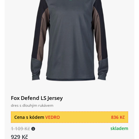
Fox Defend LS Jersey
dres s dlouhým rukávem
Cena s kódem
VEDRO
836 Kč
1 109 Kč
skladem
929 Kč