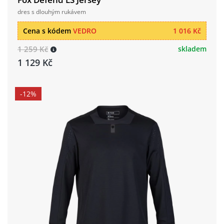
dres s dlouhým rukávem
Cena s kódem
VEDRO
1 016 Kč
1 259 Kč
skladem
1 129 Kč
-12%