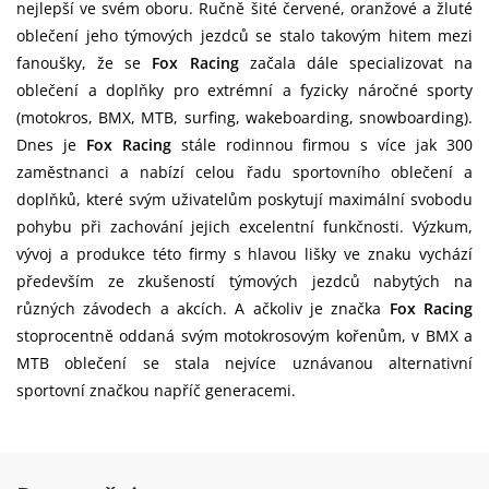
nejlepší ve svém oboru. Ručně šité červené, oranžové a žluté
oblečení jeho týmových jezdců se stalo takovým hitem mezi
fanoušky, že se
Fox Racing
začala dále specializovat na
oblečení a doplňky pro extrémní a fyzicky náročné sporty
(motokros, BMX, MTB, surfing, wakeboarding, snowboarding).
Dnes je
Fox Racing
stále rodinnou firmou s více jak 300
zaměstnanci a nabízí celou řadu sportovního oblečení a
doplňků, které svým uživatelům poskytují maximální svobodu
pohybu při zachování jejich excelentní funkčnosti. Výzkum,
vývoj a produkce této firmy s hlavou lišky ve znaku vychází
především ze zkušeností týmových jezdců nabytých na
různých závodech a akcích. A ačkoliv je značka
Fox Racing
stoprocentně oddaná svým motokrosovým kořenům, v BMX a
MTB oblečení se stala nejvíce uznávanou alternativní
sportovní značkou napříč generacemi.