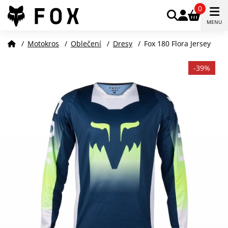
0
MENU
/
Motokros
/
Oblečení
/
Dresy
/
Fox 180 Flora Jersey
-39%