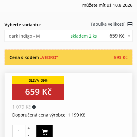
můžete mít už 10.8.2026
Tabulka velikostí
Vyberte variantu:
659 Kč
dark indigo - M
skladem 2 ks
Cena s kódem
„VEDRO“
593 Kč
659 Kč
1 079 Kč
Doporučená cena výrobce: 1 199 Kč
+
-