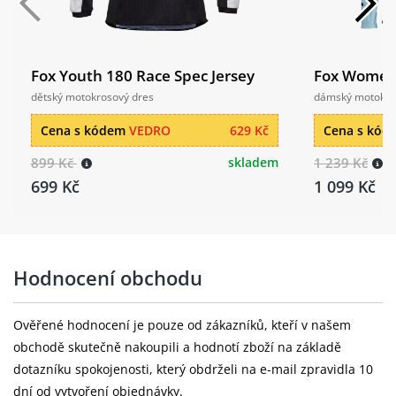
Fox Youth 180 Race Spec Jersey
Fox Womens 
dětský motokrosový dres
dámský motokro
Cena s kódem
VEDRO
629 Kč
Cena s kó
899 Kč
skladem
1 239 Kč
699 Kč
1 099 Kč
Hodnocení obchodu
Ověřené hodnocení je pouze od zákazníků, kteří v našem
obchodě skutečně nakoupili a hodnotí zboží na základě
dotazníku spokojenosti, který obdrželi na e-mail zpravidla 10
dní od vytvoření objednávky.