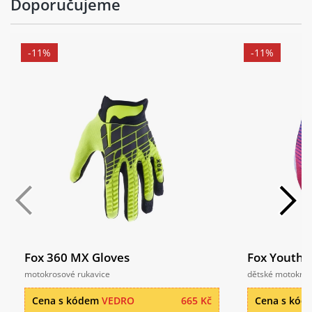
Doporučujeme
-11%
-11%
Fox 360 MX Gloves
Fox Youth 1
motokrosové rukavice
dětské motokros
Cena s kódem
VEDRO
665 Kč
Cena s kó