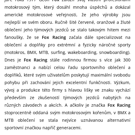
motokrosový tým, který dosáhl mnoha úspěchů a dokázal
americké motokrosové veřejnosti, že jeho výrobky jsou
nejlepší ve svém oboru. Ručně šité červené, oranžové a žluté
oblečení jeho týmových jezdců se stalo takovým hitem mezi
fanoušky, že se
Fox Racing
začala dále specializovat na
oblečení a doplňky pro extrémní a fyzicky náročné sporty
(motokros, BMX, MTB, surfing, wakeboarding, snowboarding).
Dnes je
Fox Racing
stále rodinnou firmou s více jak 300
zaměstnanci a nabízí celou řadu sportovního oblečení a
doplňků, které svým uživatelům poskytují maximální svobodu
pohybu při zachování jejich excelentní funkčnosti. Výzkum,
vývoj a produkce této firmy s hlavou lišky ve znaku vychází
především ze zkušeností týmových jezdců nabytých na
různých závodech a akcích. A ačkoliv je značka
Fox Racing
stoprocentně oddaná svým motokrosovým kořenům, v BMX a
MTB oblečení se stala nejvíce uznávanou alternativní
sportovní značkou napříč generacemi.