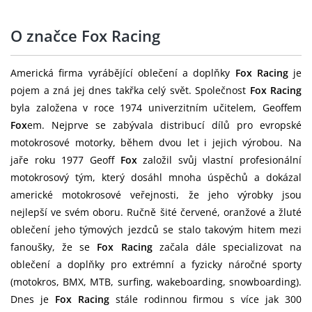
O značce Fox Racing
Americká firma vyrábějící oblečení a doplňky
Fox Racing
je
pojem a zná jej dnes takřka celý svět. Společnost
Fox Racing
byla založena v roce 1974 univerzitním učitelem, Geoffem
Fox
em. Nejprve se zabývala distribucí dílů pro evropské
motokrosové motorky, během dvou let i jejich výrobou. Na
jaře roku 1977 Geoff
Fox
založil svůj vlastní profesionální
motokrosový tým, který dosáhl mnoha úspěchů a dokázal
americké motokrosové veřejnosti, že jeho výrobky jsou
nejlepší ve svém oboru. Ručně šité červené, oranžové a žluté
oblečení jeho týmových jezdců se stalo takovým hitem mezi
fanoušky, že se
Fox Racing
začala dále specializovat na
oblečení a doplňky pro extrémní a fyzicky náročné sporty
(motokros, BMX, MTB, surfing, wakeboarding, snowboarding).
Dnes je
Fox Racing
stále rodinnou firmou s více jak 300