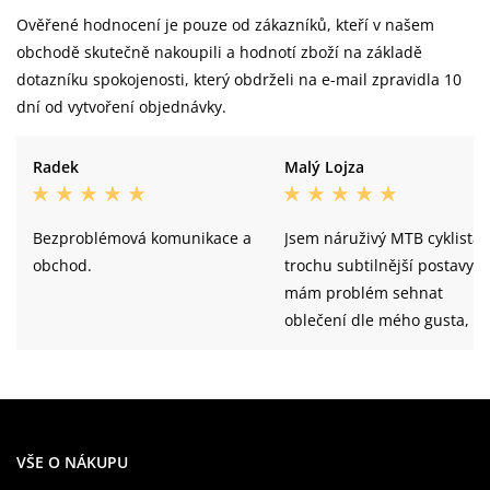
Ověřené hodnocení je pouze od zákazníků, kteří v našem
obchodě skutečně nakoupili a hodnotí zboží na základě
dotazníku spokojenosti, který obdrželi na e-mail zpravidla 10
dní od vytvoření objednávky.
Radek
Malý Lojza
Bezproblémová komunikace a
Jsem náruživý MTB cyklista
obchod.
trochu subtilnější postavy,
mám problém sehnat
oblečení dle mého gusta, al
dresy FOX svou velikostí
odpovídají mým představá
VŠE O NÁKUPU