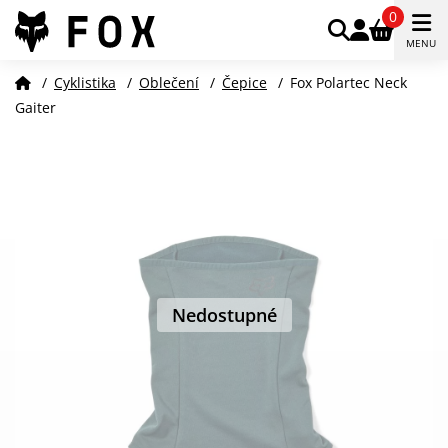
0
MENU
/
Cyklistika
/
Oblečení
/
Čepice
/
Fox Polartec Neck
Gaiter
Nedostupné