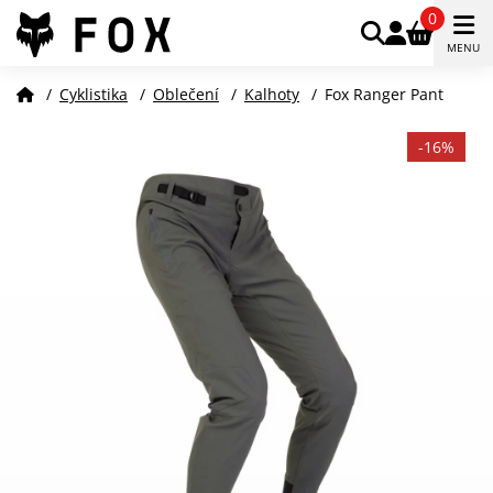
0
MENU
/
Cyklistika
/
Oblečení
/
Kalhoty
/
Fox Ranger Pant
-16%