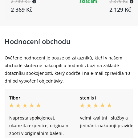
2 799 Kč
skladem
2 379 Kč
2 369 Kč
2 129 Kč
Hodnocení obchodu
Ověřené hodnocení je pouze od zákazníků, kteří v našem
obchodě skutečně nakoupili a hodnotí zboží na základě
dotazníku spokojenosti, který obdrželi na e-mail zpravidla 10
dní od vytvoření objednávky.
Tibor
stenlis1
Naprosta spokojenost,
velmi kvalitní . služby a
okamzita expedice, originalni
jednání. nakupuji pravideln
zbozi v originalnim baleni.