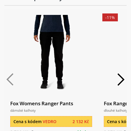
-11%
Fox Womens Ranger Pants
Fox Ranger
dámské kalhoty
dlouhé kalhoty
Cena s kódem
VEDRO
2 132 Kč
Cena s kó