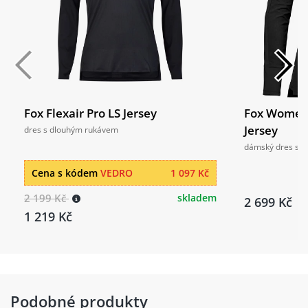
Fox Flexair Pro LS Jersey
Fox Women
Jersey
dres s dlouhým rukávem
dámský dres s 
Cena s kódem
VEDRO
1 097 Kč
2 199 Kč
skladem
2 699 Kč
1 219 Kč
Podobné produkty