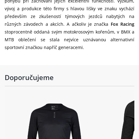
pohybu při zachování jejich excelentní funkčnosti. Výzkum,
vývoj a produkce této firmy s hlavou lišky ve znaku vychází
především ze zkušeností týmových jezdců nabytých na
různých závodech a akcích. A ačkoliv je značka
Fox Racing
stoprocentně oddaná svým motokrosovým kořenům, v BMX a
MTB oblečení se stala nejvíce uznávanou alternativní
sportovní značkou napříč generacemi.
Doporučujeme