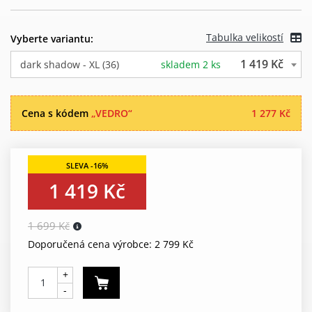
Tabulka velikostí
Vyberte variantu:
1 419 Kč
dark shadow - XL (36)
skladem 2 ks
Cena s kódem
„VEDRO“
1 277 Kč
1 419 Kč
1 699 Kč
Doporučená cena výrobce: 2 799 Kč
+
-