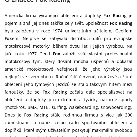
Americká firma vyrábějící oblečení a doplňky
Fox Racing
je
pojem a zná jej dnes takřka celý svět. Společnost
Fox Racing
byla založena v roce 1974 univerzitním učitelem, Geoffem
Fox
em. Nejprve se zabývala distribucí dílů pro evropské
motokrosové motorky, během dvou let i jejich výrobou. Na
jaře roku 1977 Geoff
Fox
založil svůj vlastní profesionální
motokrosový tým, který dosáhl mnoha úspěchů a dokázal
americké motokrosové veřejnosti, že jeho výrobky jsou
nejlepší ve svém oboru. Ručně šité červené, oranžové a žluté
oblečení jeho týmových jezdců se stalo takovým hitem mezi
fanoušky, že se
Fox Racing
začala dále specializovat na
oblečení a doplňky pro extrémní a fyzicky náročné sporty
(motokros, BMX, MTB, surfing, wakeboarding, snowboarding).
Dnes je
Fox Racing
stále rodinnou firmou s více jak 300
zaměstnanci a nabízí celou řadu sportovního oblečení a
doplňků, které svým uživatelům poskytují maximální svobodu