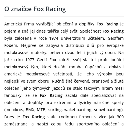
O značce Fox Racing
Americká firma vyrábějící oblečení a doplňky
Fox Racing
je
pojem a zná jej dnes takřka celý svět. Společnost
Fox Racing
byla založena v roce 1974 univerzitním učitelem, Geoffem
Fox
em. Nejprve se zabývala distribucí dílů pro evropské
motokrosové motorky, během dvou let i jejich výrobou. Na
jaře roku 1977 Geoff
Fox
založil svůj vlastní profesionální
motokrosový tým, který dosáhl mnoha úspěchů a dokázal
americké motokrosové veřejnosti, že jeho výrobky jsou
nejlepší ve svém oboru. Ručně šité červené, oranžové a žluté
oblečení jeho týmových jezdců se stalo takovým hitem mezi
fanoušky, že se
Fox Racing
začala dále specializovat na
oblečení a doplňky pro extrémní a fyzicky náročné sporty
(motokros, BMX, MTB, surfing, wakeboarding, snowboarding).
Dnes je
Fox Racing
stále rodinnou firmou s více jak 300
zaměstnanci a nabízí celou řadu sportovního oblečení a