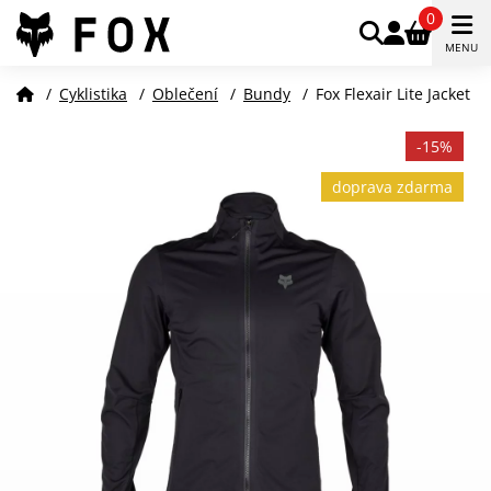
0
MENU
/
Cyklistika
/
Oblečení
/
Bundy
/
Fox Flexair Lite Jacket
-15%
doprava zdarma