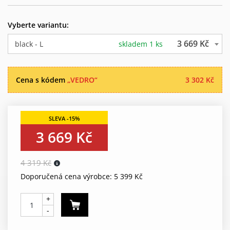
Vyberte variantu:
3 669 Kč
black - L
skladem 1 ks
Cena s kódem
„VEDRO“
3 302 Kč
3 669 Kč
4 319 Kč
Doporučená cena výrobce: 5 399 Kč
+
-