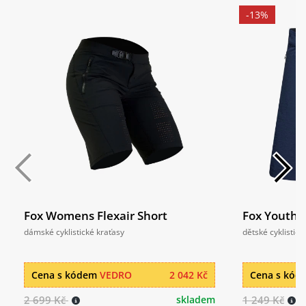
-13%
Fox Womens Flexair Short
Fox Youth R
dámské cyklistické kraťasy
dětské cyklistick
Cena s kódem
VEDRO
2 042 Kč
Cena s kó
2 699 Kč
skladem
1 249 Kč