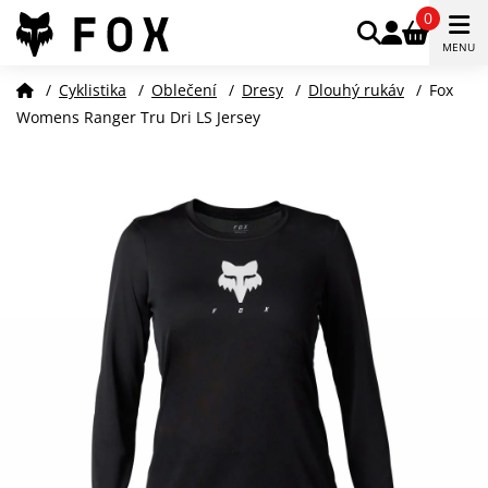
0
MENU
/
Cyklistika
/
Oblečení
/
Dresy
/
Dlouhý rukáv
/
Fox
Womens Ranger Tru Dri LS Jersey