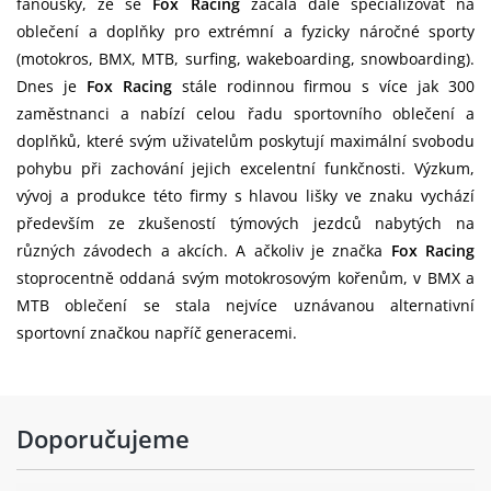
fanoušky, že se
Fox Racing
začala dále specializovat na
oblečení a doplňky pro extrémní a fyzicky náročné sporty
(motokros, BMX, MTB, surfing, wakeboarding, snowboarding).
Dnes je
Fox Racing
stále rodinnou firmou s více jak 300
zaměstnanci a nabízí celou řadu sportovního oblečení a
doplňků, které svým uživatelům poskytují maximální svobodu
pohybu při zachování jejich excelentní funkčnosti. Výzkum,
vývoj a produkce této firmy s hlavou lišky ve znaku vychází
především ze zkušeností týmových jezdců nabytých na
různých závodech a akcích. A ačkoliv je značka
Fox Racing
stoprocentně oddaná svým motokrosovým kořenům, v BMX a
MTB oblečení se stala nejvíce uznávanou alternativní
sportovní značkou napříč generacemi.
Doporučujeme