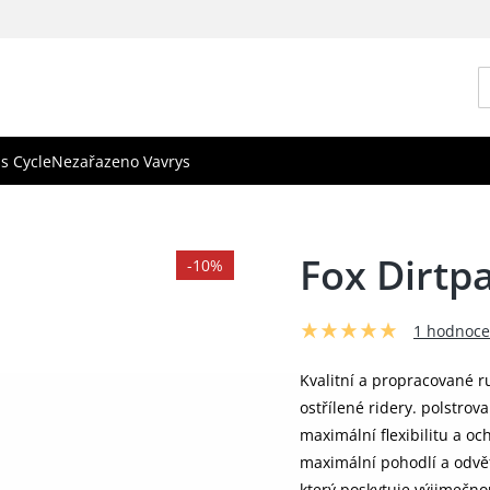
s Cycle
Nezařazeno Vavrys
Fox Dirtp
-10%
1 hodnoce
Kvalitní a propracované ru
ostřílené ridery. polstro
maximální flexibilitu a o
maximální pohodlí a odvět
který poskytuje výjimečno