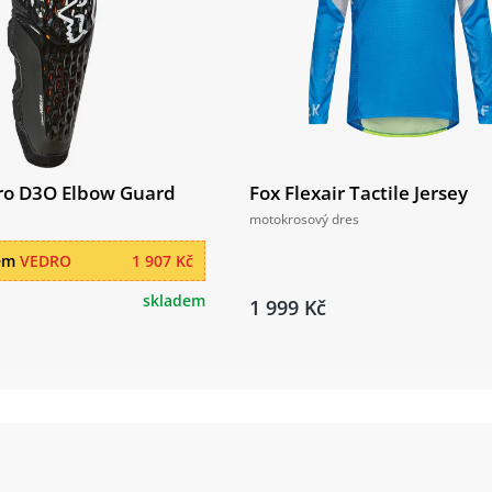
Pro D3O Elbow Guard
Fox Flexair Tactile Jersey
motokrosový dres
dem
VEDRO
1 907 Kč
skladem
1 999 Kč