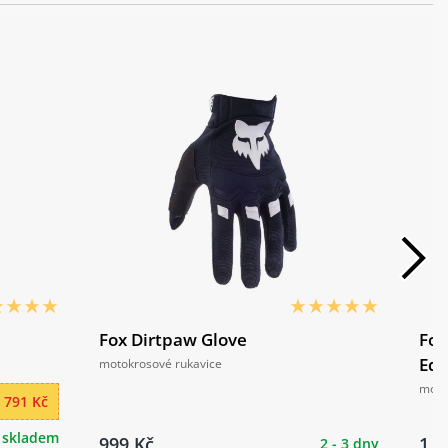
Fox Dirtpaw Glove
Fox
Edi
motokrosové rukavice
moto
791 Kč
skladem
999 Kč
1 3
2 - 3 dny