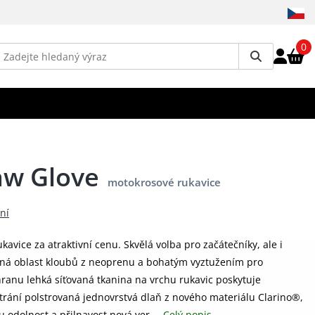
0
aw Glove
motokrosové rukavice
ní
kavice za atraktivní cenu. Skvělá volba pro začátečníky, ale i
vaná oblast kloubů z neoprenu a bohatým vyztužením pro
chranu lehká síťovaná tkanina na vrchu rukavic poskytuje
rání polstrovaná jednovrstvá dlaň z nového materiálu Clarino®,
u odolnost a přilnavost nová ver...
Celý popis