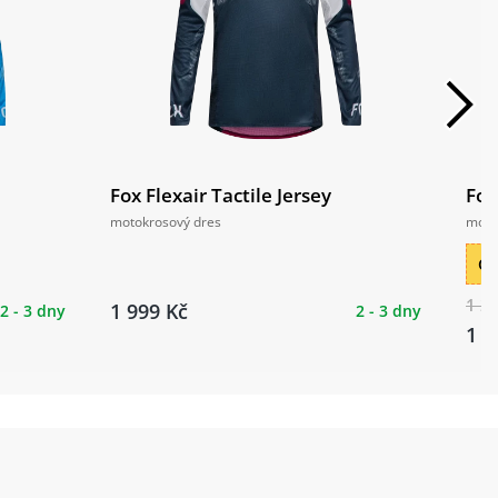
Fox Flexair Tactile Jersey
Fox
motokrosový dres
moto
Ce
1 2
1 999 Kč
2 - 3 dny
2 - 3 dny
1 1