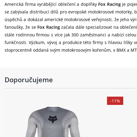
Americká firma vyrábějící oblečení a doplňky
Fox Racing
je poje
se zabývala distribucí dílů pro evropské motokrosové motorky, b
úspěchů a dokázal americké motokrosové veřejnosti, že jeho výr
fanoušky, že se
Fox Racing
začala dále specializovat na oblečen
stále rodinnou firmou s více jak 300 zaměstnanci a nabízí celo
funkčnosti. Výzkum, vývoj a produkce této firmy s hlavou lišky
stoprocentně oddaná svým motokrosovým kořenům, v BMX a MTB o
Doporučujeme
-11%