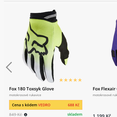
Fox 180 Toxsyk Glove
Fox Flexair
motokrosové rukavice
motokrosové ruk
Cena s kódem
VEDRO
688 Kč
849 Kč
skladem
1 199 Kč