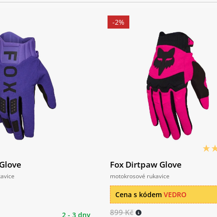
-2%
 Glove
Fox Dirtpaw Glove
avice
motokrosové rukavice
Cena s kódem
VEDRO
899 Kč
2 - 3 dny