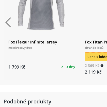
Fox Flexair Infinite Jersey
Fox Titan 
motokrosový dres
chrániče loktů
Cena s kó
2 369 Kč
1 799 Kč
2 - 3 dny
2 119 Kč
Podobné produkty