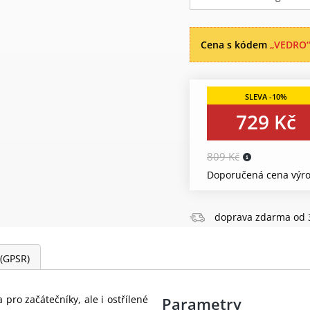
Cena s kódem
„VEDRO
729 Kč
809 Kč
Doporučená cena výro
doprava zdarma od 
 (GPSR)
 pro začátečníky, ale i ostřílené
Parametry