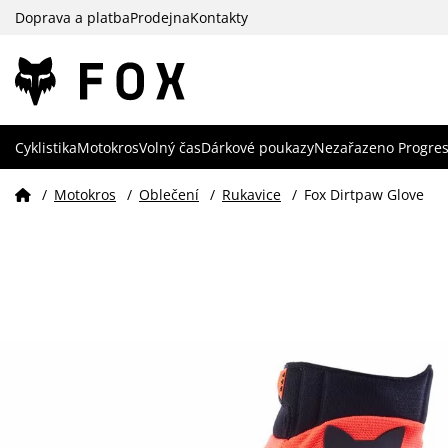
Doprava a platba
Prodejna
Kontakty
Cyklistika
Motokros
Volný čas
Dárkové poukazy
Nezařazeno Progres
/
Motokros
/
Oblečení
/
Rukavice
/
Fox Dirtpaw Glove