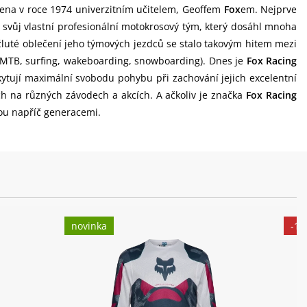
ena v roce 1974 univerzitním učitelem, Geoffem
Fox
em. Nejprve
l svůj vlastní profesionální motokrosový tým, který dosáhl mnoha
žluté oblečení jeho týmových jezdců se stalo takovým hitem mezi
, MTB, surfing, wakeboarding, snowboarding). Dnes je
Fox Racing
kytují maximální svobodu pohybu při zachování jejich excelentní
ch na různých závodech a akcích. A ačkoliv je značka
Fox Racing
ou napříč generacemi.
novinka
-1