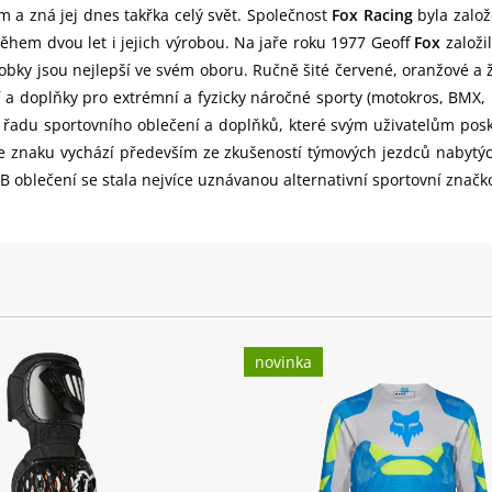
m a zná jej dnes takřka celý svět. Společnost
Fox Racing
byla založ
ěhem dvou let i jejich výrobou. Na jaře roku 1977 Geoff
Fox
založi
obky jsou nejlepší ve svém oboru. Ručně šité červené, oranžové a 
í a doplňky pro extrémní a fyzicky náročné sporty (motokros, BMX
u řadu sportovního oblečení a doplňků, které svým uživatelům pos
 ve znaku vychází především ze zkušeností týmových jezdců nabytý
blečení se stala nejvíce uznávanou alternativní sportovní značk
novinka