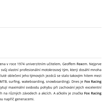
ena v roce 1974 univerzitním učitelem, Geoffem
Fox
em. Nejprve
l svůj vlastní profesionální motokrosový tým, který dosáhl mnoha
žluté oblečení jeho týmových jezdců se stalo takovým hitem mezi
, MTB, surfing, wakeboarding, snowboarding). Dnes je
Fox Racing
kytují maximální svobodu pohybu při zachování jejich excelentní
ch na různých závodech a akcích. A ačkoliv je značka
Fox Racing
ou napříč generacemi.