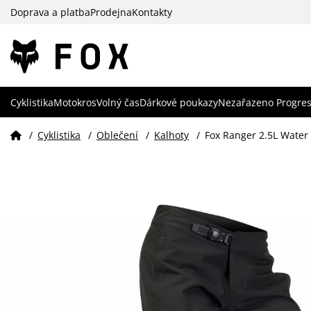
Doprava a platba
Prodejna
Kontakty
Cyklistika
Motokros
Volný čas
Dárkové poukazy
Nezařazeno Progres
/
Cyklistika
/
Oblečení
/
Kalhoty
/
Fox Ranger 2.5L Water