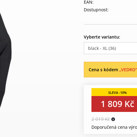
EAN:
Dostupnost:
Vyberte variantu:
black - XL (36)
Cena s kódem
„VEDRO
1 809 Kč
2 019 Kč
Doporučená cena výro