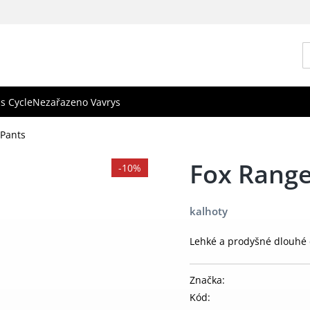
s Cycle
Nezařazeno Vavrys
 Pants
Fox Range
-10%
kalhoty
Lehké a prodyšné dlouhé c
Značka:
Kód: