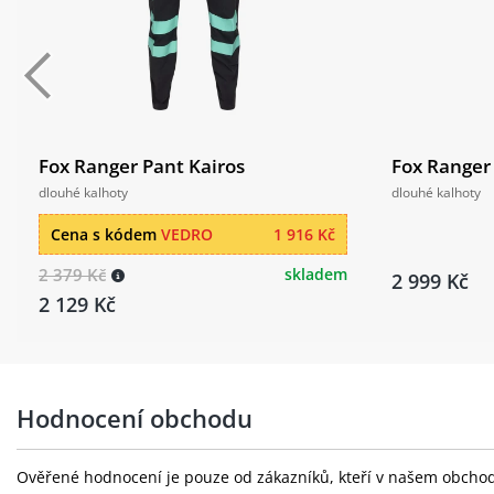
Fox Ranger Pant Kairos
Fox Ranger
dlouhé kalhoty
dlouhé kalhoty
Cena s kódem
VEDRO
1 916 Kč
2 379 Kč
skladem
2 999 Kč
2 129 Kč
Hodnocení obchodu
Ověřené hodnocení je pouze od zákazníků, kteří v našem obchodě 