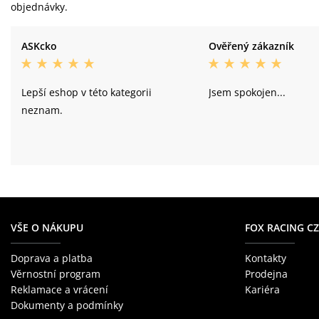
objednávky.
ASKcko
Ověřený zákazník
Lepší eshop v této kategorii
Jsem spokojen...
neznam.
VŠE O NÁKUPU
FOX RACING CZ
Doprava a platba
Kontakty
Věrnostní program
Prodejna
Reklamace a vrácení
Kariéra
Dokumenty a podmínky