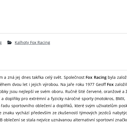
g
Kalhoty Fox Racing
m a zná jej dnes takřka celý svět. Společnost
Fox Racing
byla založ
ěhem dvou let i jejich výrobou. Na jaře roku 1977 Geoff
Fox
založi
obky jsou nejlepší ve svém oboru. Ručně šité červené, oranžové a 
í a doplňky pro extrémní a fyzicky náročné sporty (motokros, BMX
u řadu sportovního oblečení a doplňků, které svým uživatelům pos
 ve znaku vychází především ze zkušeností týmových jezdců nabytý
blečení se stala nejvíce uznávanou alternativní sportovní značk