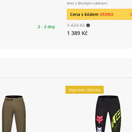
dres s dlouhým rukávem
Cena s kódem
VEDRO
1
1 424 Kč
2 - 3 dny
1 389 Kč
doprava zdarma