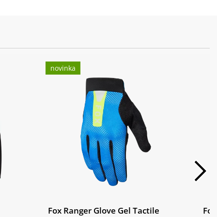
novinka
Fox Ranger Glove Gel Tactile
Fox