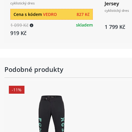
Jersey
cyklistický dres
cyklistický dres
Cena s kódem
VEDRO
827 Kč
1 099 Kč
skladem
1 799 Kč
919 Kč
Podobné produkty
-11%