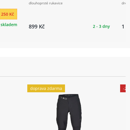
dlouhoprsté rukavice
dres
 250 Kč
skladem
899 Kč
1 1
2 - 3 dny
doprava zdarma
-2