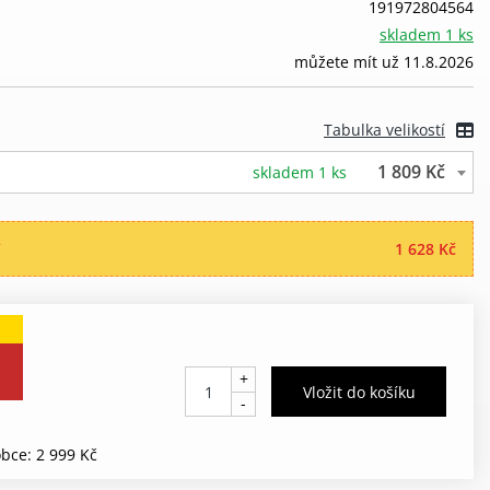
191972804564
skladem 1 ks
můžete mít už 11.8.2026
Tabulka velikostí
1 809 Kč
skladem 1 ks
“
1 628 Kč
+
-
bce: 2 999 Kč