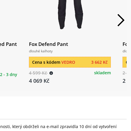
ed Pant
Fox Defend Pant
Fox
dlouhé kalhoty
dlouh
Cena s kódem
VEDRO
3 662 Kč
Ce
4 599 Kč
skladem
2 8
2 - 3 dny
4 069 Kč
2 0
sti, který obdrželi na e-mail zpravidla 10 dní od vytvoření