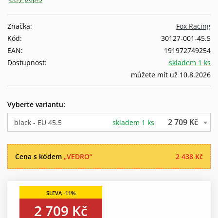
Značka:
Fox Racing
Kód:
30127-001-45.5
EAN:
191972749254
Dostupnost:
skladem 1 ks
můžete mít už 10.8.2026
Vyberte variantu:
2 709 Kč
black - EU 45.5
skladem 1 ks
Cena s kódem
„VEDRO“
2 438 Kč
2 709 Kč