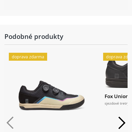
Podobné produkty
doprava zdarma
doprava zda
Fox Union F
sjezdové tretry