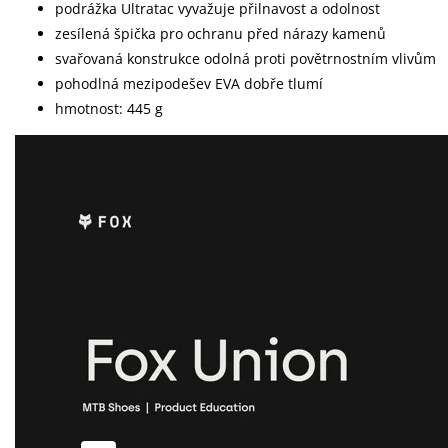
podrážka Ultratac vyvažuje přilnavost a odolnost
zesílená špička pro ochranu před nárazy kamenů
svařovaná konstrukce odolná proti povětrnostním vlivům
pohodlná mezipodešev EVA dobře tlumí
hmotnost: 445 g