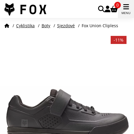
0
MENU
/
Cyklistika
/
Boty
/
Sjezdové
/
Fox Union Clipless
-11%